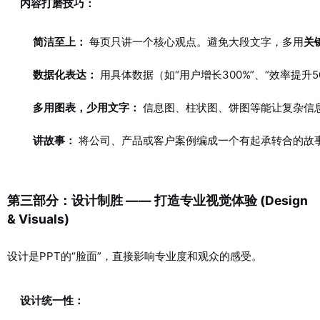
内容打磨技巧：
简洁至上：
每页只讲一个核心观点。避免大段文字，多用
关
数据化表达：
用具体数据（如“用户增长300%”、“效率提升5
多用图表，少用文字：
信息图、柱状图、饼图等能让复杂信
讲故事：
将公司、产品或客户案例编成一个有起承转合的故
第三部分：设计制胜 —— 打造专业视觉体验 (Design
& Visuals)
设计是PPT的“脸面”，直接影响专业度和观众的感受。
设计统一性：