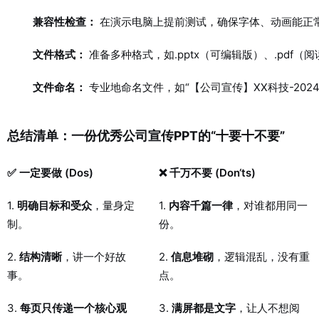
兼容性检查：
在演示电脑上提前测试，确保字体、动画能正常
文件格式：
准备多种格式，如.pptx（可编辑版）、.pdf（
文件命名：
专业地命名文件，如“【公司宣传】XX科技-2024版.
总结清单：一份优秀公司宣传PPT的“十要十不要”
✅ 一定要做 (Dos)
❌ 千万不要 (Don‘ts)
1.
明确目标和受众
，量身定
1.
内容千篇一律
，对谁都用同一
制。
份。
2.
结构清晰
，讲一个好故
2.
信息堆砌
，逻辑混乱，没有重
事。
点。
3.
每页只传递一个核心观
3.
满屏都是文字
，让人不想阅