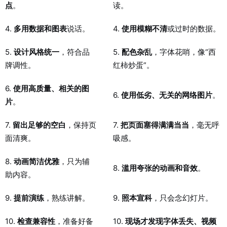
点
。
读。
4.
多用数据和图表
说话。
4.
使用模糊不清
或过时的数据。
5.
设计风格统一
，符合品
5.
配色杂乱
，字体花哨，像“西
牌调性。
红柿炒蛋”。
6.
使用高质量、相关的图
6.
使用低劣、无关的网络图片
。
片
。
7.
留出足够的空白
，保持页
7.
把页面塞得满满当当
，毫无呼
面清爽。
吸感。
8.
动画简洁优雅
，只为辅
8.
滥用夸张的动画和音效
。
助内容。
9.
提前演练
，熟练讲解。
9.
照本宣科
，只会念幻灯片。
10.
检查兼容性
，准备好备
10.
现场才发现字体丢失、视频