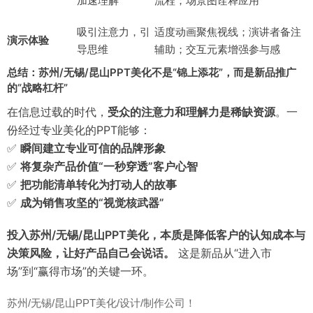
加速理解
流程；场景图诠释应用
吸引注意力，引
适度动画聚焦视线；演讲者备注
演示体验
导思维
辅助；交互元素增强参与感
总结：苏州/无锡/昆山PPT美化不是“锦上添花”，而是新品推广
的“战略杠杆”
在信息过载的时代，
受众的注意力和理解力是稀缺资源
。一
份经过专业美化的PPT能够：
✅
瞬间建立专业可信的品牌形象
✅
将复杂产品价值“一秒穿透”客户心智
✅
把功能清单转化为打动人的故事
✅
成为销售攻坚的“视觉核武器”
投入苏州/无锡/昆山PPT美化，本质是降低客户的认知成本与
决策风险，让好产品自己会说话。
这是新品从“进入市
场”到“赢得市场”的关键一环。
苏州/无锡/昆山PPT美化/设计/制作公司！